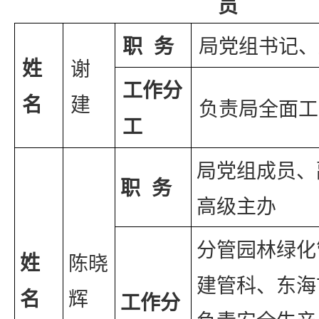
员
职  务
局党组书记、
姓
谢
工作分
名
建
负责局全面工
工
局党组成员、
职  务
高级主办
分管园林绿化
姓
陈晓
建管科、东海
名
辉
工作分