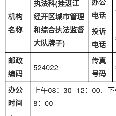
办公
执法科(挂
湛江
电话
机构
经开区城市管理
名称
和综合执法监督
投诉
大队
牌子)
电话
邮政
传真
524022
编码
号码
办公
上午08：30--12：00、下午
时间
8：00