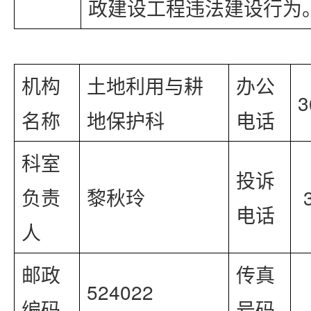
政建设工程违法建设行为
机构
土地利用与耕
办公
3
名称
地保护科
电话
科室
投诉
负责
黎秋玲
 
电话
人
邮政
传真
524022
编码
号码