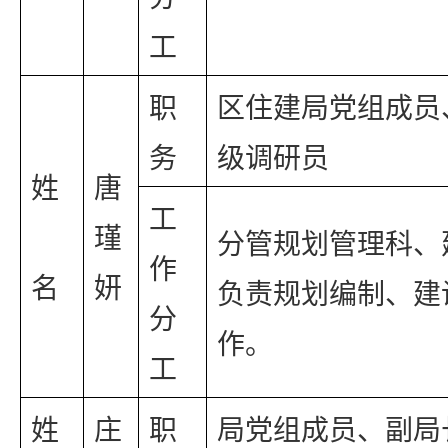
工
职
区住建局党组成员
务
级调研员
姓 
唐
工
瑾
分管规划管理科、
作
名
妍
负责规划编制、建
分
作。
工
姓 
庄
职
局党组成员、副局