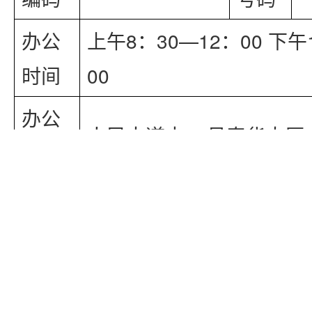
办公
上午8：30—12：00 下午
时间
00
办公
人民大道中42号泰华大厦1
地址
电子
网址
邮箱
负责编制和实施全区土地
和其他专项规划，落实耕